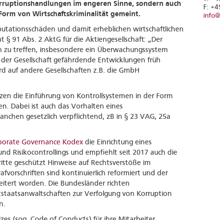
orruptionshandlungen im engeren Sinne, sondern auch
F: +4
Form von Wirtschaftskriminalität gemeint.
info@
tationsschäden und damit erheblichen wirtschaftlichen
§ 91 Abs. 2 AktG für die Aktiengesellschaft: „Der
zu treffen, insbesondere ein Überwachungssystem
 der Gesellschaft gefährdende Entwicklungen früh
rd auf andere Gesellschaften z.B. die GmbH
zen die Einführung von Kontrollsystemen in der Form
n. Dabei ist auch das Vorhalten eines
ranchen gesetzlich verpflichtend, zB in § 23 VAG, 25a
porate Governance Kodex
die Einrichtung eines
 Risikocontrollings und empfiehlt seit 2017 auch die
ritte geschützt Hinweise auf Rechtsverstöße im
vorschriften sind kontinuierlich reformiert und der
eitert worden. Die Bundesländer richten
staatsanwaltschaften zur Verfolgung von Korruption
n.
s (sog. Code of Conducts) für ihre Mitarbeiter,