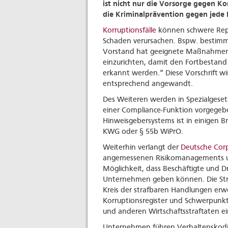
ist nicht nur die Vorsorge gegen K
die Kriminalprävention gegen jede 
Korruptionsfälle
können schwere Repu
Schaden verursachen. Bspw. bestimmt 
Vorstand hat geeignete Maßnahmen 
einzurichten, damit den Fortbestand
erkannt werden.“ Diese Vorschrift wi
entsprechend angewandt.
Des Weiteren werden in Spezialgeset
einer Compliance-Funktion vorgegebe
Hinweisgebersystems ist in einigen B
KWG oder § 55b WiPrO.
Weiterhin verlangt der
Deutsche Cor
angemessenen Risikomanagements und
Möglichkeit, dass Beschäftigte und D
Unternehmen geben können. Die Straf
Kreis der strafbaren Handlungen erw
Korruptionsregister und Schwerpunkt
und anderen Wirtschaftsstraftaten ei
Unternehmen führen Verhaltenskodize